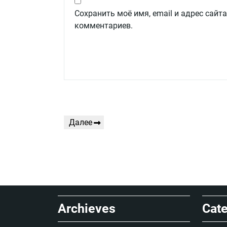
Сохранить моё имя, email и адрес сайт
комментариев.
Навигация
Следующая
Далее
по
запись
записям
Archieves
Cate