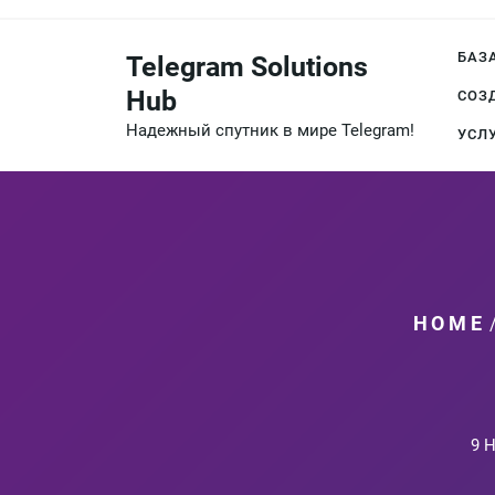
Перейти
к
БАЗ
Telegram Solutions
содержимому
Hub
СОЗ
Надежный спутник в мире Telegram!
УСЛ
HOME
9 