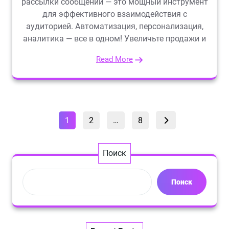
рассылки сообщений — это мощный инструмент
для эффективного взаимодействия с
аудиторией. Автоматизация, персонализация,
аналитика — все в одном! Увеличьте продажи и
Read More
Пагинация
Страница
Страница
Страница
1
2
…
8
записей
Поиск
Поиск