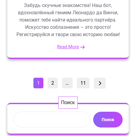
Забудь скучные знакомства! Наш бот,
вдохновлённый гением Леонардо да Винчи,
поможет тебе найти идеального партнёра.
Искусство соблазнения – это просто!
Регистрируйся и твори свою историю любви!
Read More
Пагинация
Страница
Страница
Страница
1
2
…
11
записей
Поиск
Поиск