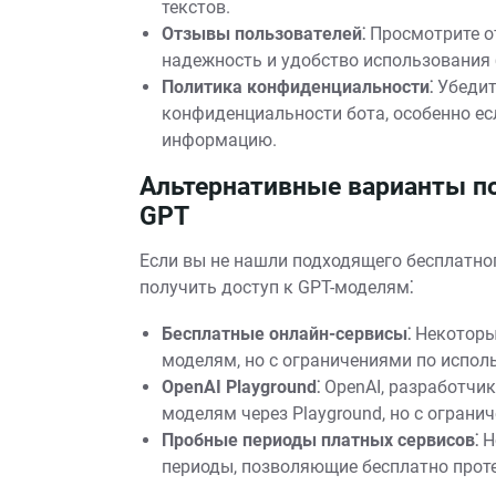
текстов.
Отзывы пользователей⁚
Просмотрите от
надежность и удобство использования 
Политика конфиденциальности⁚
Убедит
конфиденциальности бота, особенно е
информацию.
Альтернативные варианты по
GPT
Если вы не нашли подходящего бесплатног
получить доступ к GPT-моделям⁚
Бесплатные онлайн-сервисы⁚
Некоторые
моделям, но с ограничениями по испол
OpenAI Playground⁚
OpenAI, разработчик
моделям через Playground, но с огран
Пробные периоды платных сервисов⁚
Н
периоды, позволяющие бесплатно прот