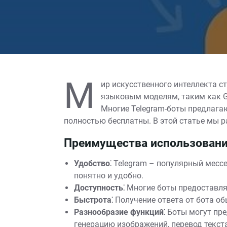
М
ир искусственного интеллекта с
языковым моделям, таким как G
Многие Telegram-боты предлагаю
полностью бесплатны. В этой статье мы р
Преимущества использования
Удобство⁚
Telegram – популярный мессе
понятно и удобно.
Доступность⁚
Многие боты предоставля
Быстрота⁚
Получение ответа от бота об
Разнообразие функций⁚
Боты могут пред
генерацию изображений, перевод текста