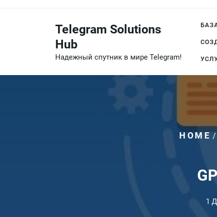
Перейти
к
БАЗ
Telegram Solutions
содержимому
Hub
СОЗ
Надежный спутник в мире Telegram!
УСЛ
HOME
GP
1 