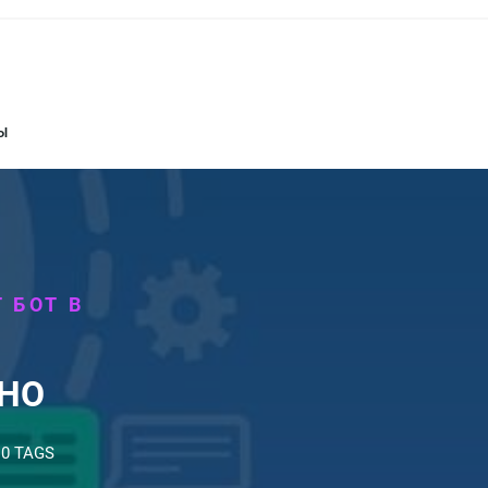
Ы
 БОТ В
ТНО
0 TAGS