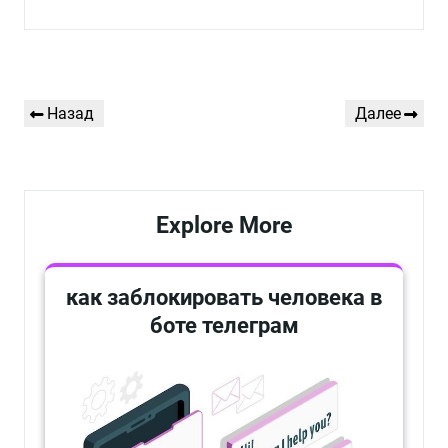
Навигация
Предыдущая
Следующая
Назад
Далее
по
запись
запись
записям
Explore More
как заблокировать человека в
боте телеграм