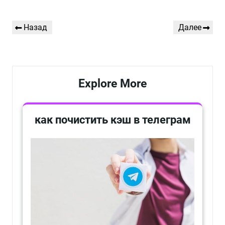
Навигация
Предыдущая
Следующая
Назад
Далее
по
запись
запись
записям
Explore More
как почистить кэш в телеграм