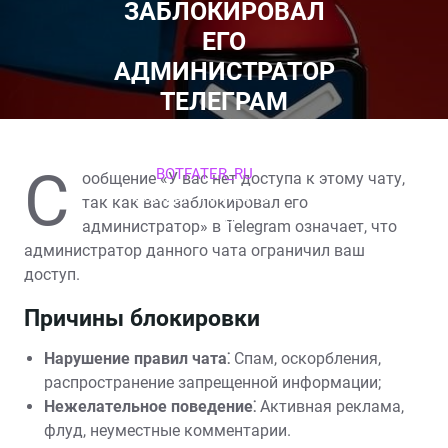
ЗАБЛОКИРОВАЛ
ЕГО
АДМИНИСТРАТОР
ТЕЛЕГРАМ
20 ИЮНЯ 2025
С
BOTFATER_RU
ообщение «У вас нет доступа к этому чату,
КОММЕНТАРИЕВ 70
0
так как вас заблокировал его
TAGS
администратор» в Telegram означает, что
администратор данного чата ограничил ваш
доступ.
Причины блокировки
Нарушение правил чата⁚
Спам, оскорбления,
распространение запрещенной информации;
Нежелательное поведение⁚
Активная реклама,
флуд, неуместные комментарии.