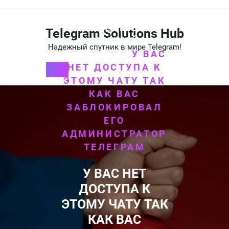
Перейти
к
HOME
БАЗА
/
содержимому
Telegram Solutions Hub
ЗНАНИЙ
Надежный спутник в мире Telegram!
TELEGRAM
У ВАС
/
НЕТ ДОСТУПА К
ЭТОМУ ЧАТУ ТАК
КАК ВАС
ЗАБЛОКИРОВАЛ
ЕГО
АДМИНИСТРАТОР
ТЕЛЕГРАМ
У ВАС НЕТ
ДОСТУПА К
ЭТОМУ ЧАТУ ТАК
КАК ВАС