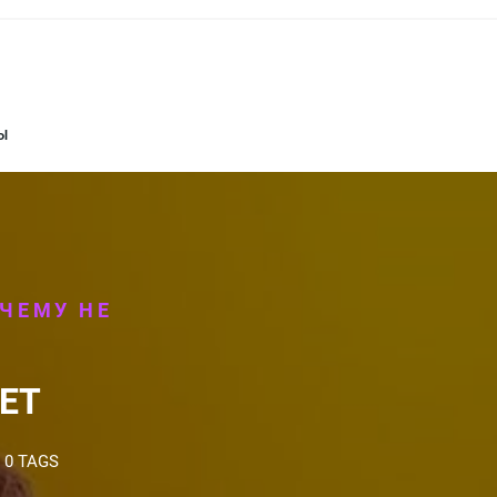
Ы
ЧЕМУ НЕ
ЕТ
0 TAGS