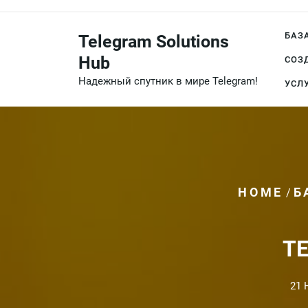
Перейти
к
БАЗ
Telegram Solutions
содержимому
Hub
СОЗ
Надежный спутник в мире Telegram!
УСЛ
HOME
Б
/
Т
21 