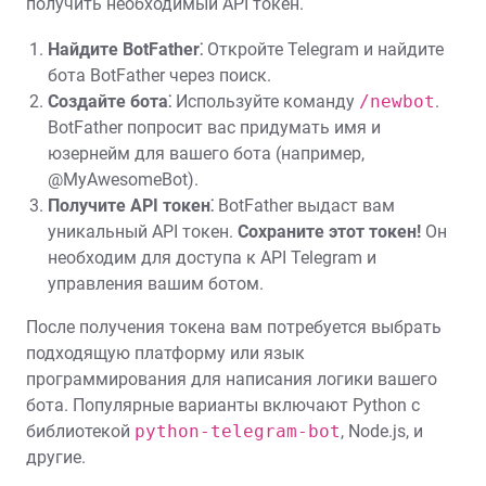
получить необходимый API токен.
Найдите BotFather⁚
Откройте Telegram и найдите
бота BotFather через поиск.
Создайте бота⁚
Используйте команду
/newbot
.
BotFather попросит вас придумать имя и
юзернейм для вашего бота (например,
@MyAwesomeBot).
Получите API токен⁚
BotFather выдаст вам
уникальный API токен.
Сохраните этот токен!
Он
необходим для доступа к API Telegram и
управления вашим ботом.
После получения токена вам потребуется выбрать
подходящую платформу или язык
программирования для написания логики вашего
бота. Популярные варианты включают Python с
библиотекой
python-telegram-bot
, Node.js, и
другие.