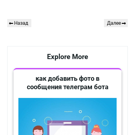
Навигация
Предыдущая
Следующая
Назад
Далее
по
запись
запись
записям
Explore More
как добавить фото в
сообщения телеграм бота