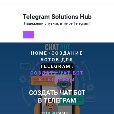
Перейти
к
содержимому
Telegram Solutions Hub
Надежный спутник в мире Telegram!
HOME
СОЗДАНИЕ
/
БОТОВ ДЛЯ
TELEGRAM
/
СОЗДАТЬ ЧАТ БОТ
В ТЕЛЕГРАМ
СОЗДАТЬ ЧАТ БОТ
В ТЕЛЕГРАМ
27 НОЯБРЯ 2025