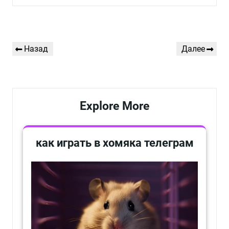
Навигация
Предыдущая
Следующая
Назад
Далее
по
запись
запись
записям
Explore More
как играть в хомяка телеграм