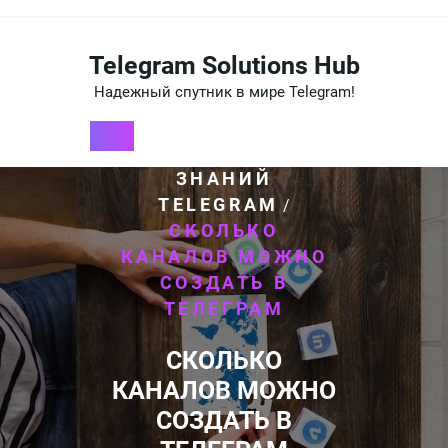
Перейти
к
содержимому
Telegram Solutions Hub
Надежный спутник в мире Telegram!
HOME
БАЗА
/
ЗНАНИЙ
TELEGRAM
/
СКОЛЬКО
КАНАЛОВ МОЖНО
СОЗДАТЬ В
ТЕЛЕГРАМ
СКОЛЬКО
КАНАЛОВ МОЖНО
СОЗДАТЬ В