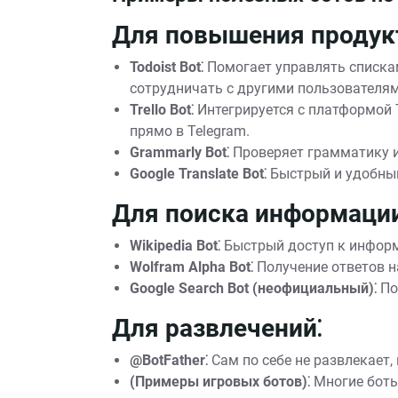
Для повышения продук
Todoist Bot⁚
Помогает управлять списка
сотрудничать с другими пользователям
Trello Bot⁚
Интегрируется с платформой T
прямо в Telegram.
Grammarly Bot⁚
Проверяет грамматику и
Google Translate Bot⁚
Быстрый и удобный
Для поиска информации
Wikipedia Bot⁚
Быстрый доступ к информ
Wolfram Alpha Bot⁚
Получение ответов н
Google Search Bot (неофициальный)⁚
По
Для развлечений⁚
@BotFather⁚
Сам по себе не развлекает,
(Примеры игровых ботов)⁚
Многие боты