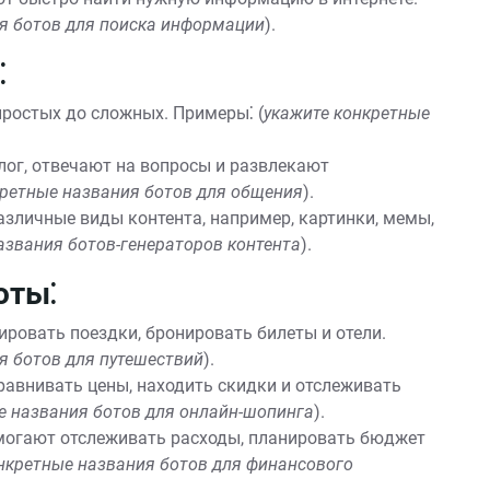
я ботов для поиска информации
).
⁚
ростых до сложных. Примеры⁚ (
укажите конкретные
г, отвечают на вопросы и развлекают
кретные названия ботов для общения
).
зличные виды контента, например, картинки, мемы,
азвания ботов-генераторов контента
).
оты⁚
ровать поездки, бронировать билеты и отели.
я ботов для путешествий
).
авнивать цены, находить скидки и отслеживать
е названия ботов для онлайн-шопинга
).
огают отслеживать расходы, планировать бюджет
нкретные названия ботов для финансового