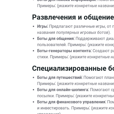
Примеры⁚ (
укажите конкретные названи
Развлечения и общение
Игры⁚
Предлагают различные игры, от п
названия популярных игровых ботов
).
Боты для общения⁚
Поддерживают диало
пользователей. Примеры⁚ (
укажите кон
Боты-генераторы контента⁚
Создают ра
стихи. Примеры⁚ (
укажите конкретные н
Специализированные б
Боты для путешествий⁚
Помогают плани
Примеры⁚ (
укажите конкретные названи
Боты для онлайн-шопинга⁚
Помогают ср
посылки. Примеры⁚ (
укажите конкретны
Боты для финансового управления⁚
Пом
и инвестировать. Примеры⁚ (
укажите ко