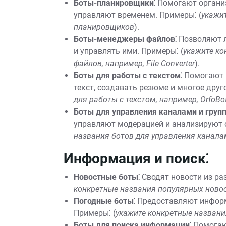
Боты-планировщики⁚
Помогают организ
управляют временем. Примеры⁚ (
укажи
планировщиков
).
Боты-менеджеры файлов⁚
Позволяют л
и управлять ими. Примеры⁚ (
укажите ко
файлов, например, File Converter
).
Боты для работы с текстом⁚
Помогают 
текст, создавать резюме и многое друго
для работы с текстом, например, OrfoBo
Боты для управления каналами и груп
управляют модерацией и анализируют с
названия ботов для управления каналам
Информация и поиск⁚
Новостные боты⁚
Сводят новости из ра
конкретные названия популярных ново
Погодные боты⁚
Предоставляют информа
Примеры⁚ (
укажите конкретные названи
Боты для поиска информации⁚
Помогаю