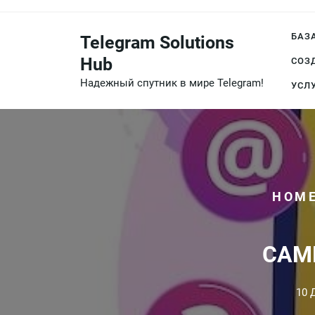
Перейти
к
БАЗ
Telegram Solutions
содержимому
Hub
СОЗ
Надежный спутник в мире Telegram!
УСЛ
HOM
САМ
10 