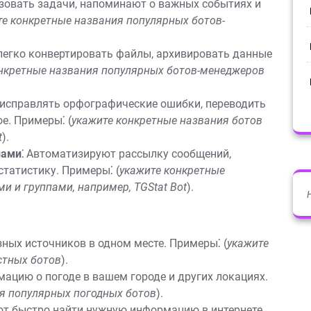
овать задачи, напоминают о важных событиях и
те конкретные названия популярных ботов-
егко конвертировать файлы, архивировать данные
нкретные названия популярных ботов-менеджеров
исправлять орфографические ошибки, переводить
е. Примеры⁚ (
укажите конкретные названия ботов
t
).
пами⁚
Автоматизируют рассылку сообщений,
татистику. Примеры⁚ (
укажите конкретные
и и группами, например, TGStat Bot
).
зных источников в одном месте. Примеры⁚ (
укажите
стных ботов
).
цию о погоде в вашем городе и других локациях.
я популярных погодных ботов
).
т быстро найти нужную информацию в интернете.