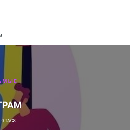
Ы
АМЫЕ
ГРАМ
0 TAGS