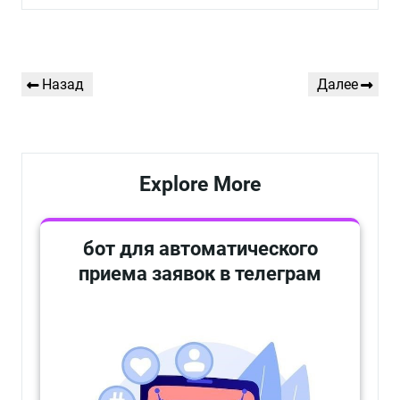
Навигация
Предыдущая
Следующая
Назад
Далее
по
запись
запись
записям
Explore More
бот для автоматического
приема заявок в телеграм