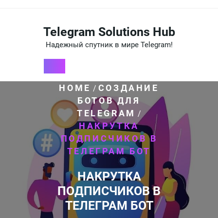
Перейти
к
содержимому
Telegram Solutions Hub
Надежный спутник в мире Telegram!
HOME
СОЗДАНИЕ
/
БОТОВ ДЛЯ
TELEGRAM
/
НАКРУТКА
ПОДПИСЧИКОВ В
ТЕЛЕГРАМ БОТ
НАКРУТКА
ПОДПИСЧИКОВ В
ТЕЛЕГРАМ БОТ