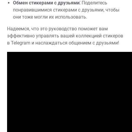
Обмен стикерами с друзьями⁚
Поделитесь
понравившимися стикерами с друзьями, чтобы
они тоже могли их использовать.
Надеемся, что это руководство поможет вам
эффективно управлять вашей коллекцией стикеров
в Telegram и наслаждаться общением с друзьями!