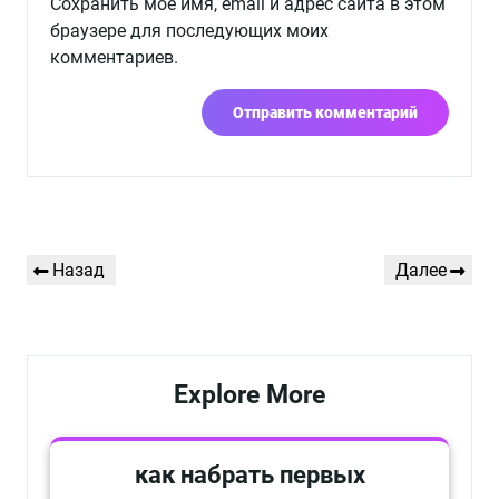
Сохранить моё имя, email и адрес сайта в этом
браузере для последующих моих
комментариев.
Навигация
Предыдущая
Следующая
Назад
Далее
по
запись
запись
записям
Explore More
как набрать первых