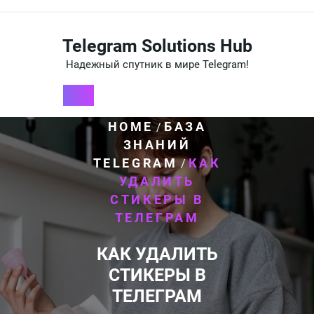
Перейти
к
содержимому
Telegram Solutions Hub
Надежный спутник в мире Telegram!
HOME
БАЗА
/
ЗНАНИЙ
TELEGRAM
КАК
/
УДАЛИТЬ
СТИКЕРЫ В
ТЕЛЕГРАМ
КАК УДАЛИТЬ
СТИКЕРЫ В
ТЕЛЕГРАМ