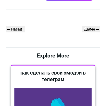
Навигация
Предыдущая
Следующая
Назад
Далее
по
запись
запись
записям
Explore More
как сделать свои эмодзи в
телеграм