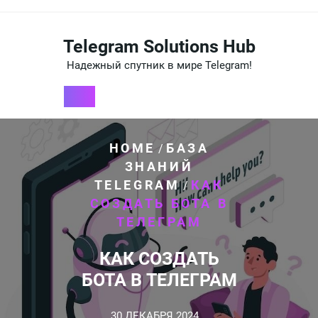
Перейти
к
содержимому
Telegram Solutions Hub
Надежный спутник в мире Telegram!
HOME
БАЗА
/
ЗНАНИЙ
TELEGRAM
КАК
/
СОЗДАТЬ БОТА В
ТЕЛЕГРАМ
КАК СОЗДАТЬ
БОТА В ТЕЛЕГРАМ
30 ДЕКАБРЯ 2024