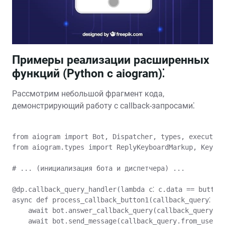
Примеры реализации расширенных
функций (Python с aiogram)⁚
Рассмотрим небольшой фрагмент кода,
демонстрирующий работу с callback-запросами⁚
from aiogram import Bot, Dispatcher, types, executor

from aiogram.types import ReplyKeyboardMarkup, Keyboa
# ... (инициализация бота и диспетчера) ...

@dp.callback_query_handler(lambda c⁚ c.data == button1
async def process_callback_button1(callback_query⁚ typ
    await bot.answer_callback_query(callback_query;id
    await bot.send_message(callback_query.from_user.i