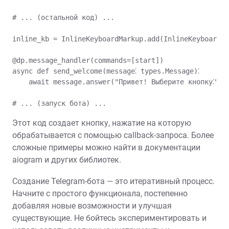
# ... (остальной код) ...

inline_kb = InlineKeyboardMarkup.add(InlineKeyboardBu
@dp.message_handler(commands=[start])

async def send_welcome(message⁚ types.Message)⁚

    await message.answer("Привет! Выберите кнопку⁚", r
Этот код создает кнопку, нажатие на которую
обрабатывается с помощью callback-запроса. Более
сложные примеры можно найти в документации
aiogram и других библиотек.
Создание Telegram-бота — это итеративный процесс.
Начните с простого функционала, постепенно
добавляя новые возможности и улучшая
существующие. Не бойтесь экспериментировать и