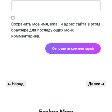
Сохранить моё имя, email и адрес сайта в этом
браузере для последующих моих
комментариев.
Навигация
Предыдущая
Следующая
Назад
Далее
по
запись
запись
записям
Explore More