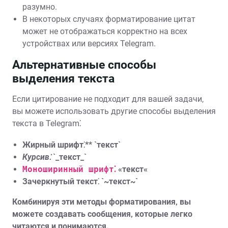
разумно.
В некоторых случаях форматирование цитат
может не отображаться корректно на всех
устройствах или версиях Telegram.
Альтернативные способы
выделения текста
Если цитирование не подходит для вашей задачи‚
вы можете использовать другие способы выделения
текста в Telegram⁚
Жирный шрифт⁚** `
текст
`
Курсив⁚
`_текст_`
Моноширинный шрифт⁚
«текст«
Зачеркнутый текст⁚ `~текст~`
Комбинируя эти методы форматирования‚ вы
можете создавать сообщения‚ которые легко
читаются и понимаются.