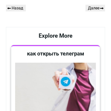
Навигация
Предыдущая
Следующая
Назад
Далее
по
запись
запись
записям
Explore More
как открыть телеграм