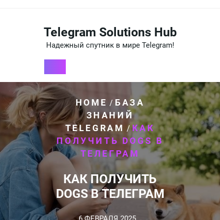
Перейти
к
содержимому
Telegram Solutions Hub
Надежный спутник в мире Telegram!
HOME
БАЗА
/
ЗНАНИЙ
TELEGRAM
КАК
/
ПОЛУЧИТЬ DOGS В
ТЕЛЕГРАМ
КАК ПОЛУЧИТЬ
DOGS В ТЕЛЕГРАМ
6 ФЕВРАЛЯ 2025