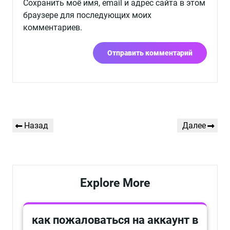
Сохранить моё имя, email и адрес сайта в этом
браузере для последующих моих
комментариев.
Навигация
Предыдущая
Следующая
Назад
Далее
по
запись
запись
записям
Explore More
как пожаловаться на аккаунт в