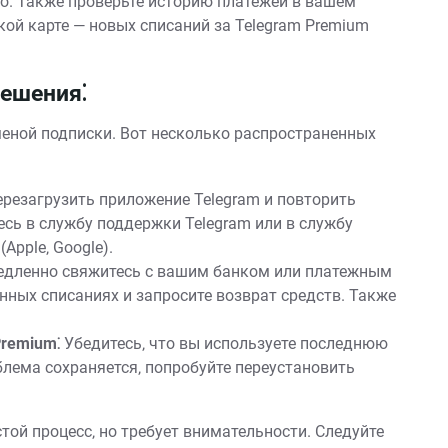
но. Также проверьте историю платежей в вашем
ской карте — новых списаний за Telegram Premium
ешения⁚
меной подписки. Вот несколько распространенных
резагрузить приложение Telegram и повторить
тесь в службу поддержки Telegram или в службу
Apple‚ Google).
дленно свяжитесь с вашим банком или платежным
нных списаниях и запросите возврат средств. Также
Premium⁚
Убедитесь‚ что вы используете последнюю
блема сохраняется‚ попробуйте переустановить
той процесс‚ но требует внимательности. Следуйте