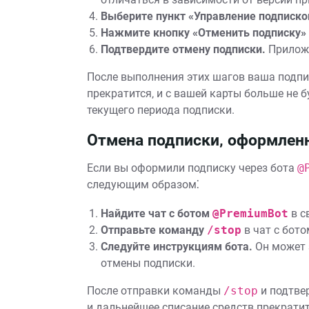
Выберите пункт «Управление подписко
Нажмите кнопку «Отменить подписку»
Подтвердите отмену подписки.
Приложе
После выполнения этих шагов ваша подпи
прекратится‚ и с вашей карты больше не 
текущего периода подписки.
Отмена подписки‚ оформленн
Если вы оформили подписку через бота
@
следующим образом⁚
Найдите чат с ботом
@PremiumBot
в с
Отправьте команду
/stop
в чат с бото
Следуйте инструкциям бота.
Он может 
отмены подписки.
После отправки команды
/stop
и подтве
и дальнейшее списание средств прекратит