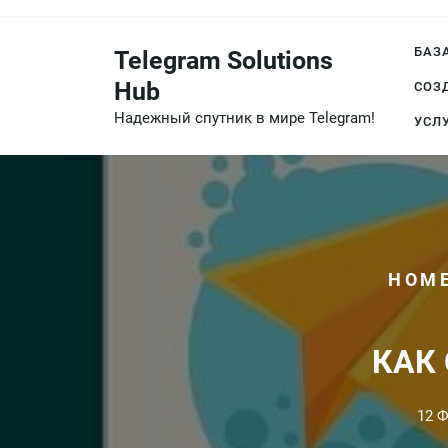
Перейти
к
БАЗ
Telegram Solutions
содержимому
Hub
СОЗ
Надежный спутник в мире Telegram!
УСЛ
HOM
КАК
12 