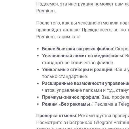
Надеемся‚ эта инструкция поможет вам ле
Premium.
После того‚ как вы успешно отменили под
произойдет дальше. Прежде всего‚ вы по
Premium‚ таким как⁚
Более быстрая загрузка файлов⁚
Скорос
Увеличенный лимит на медиафайлы⁚
Вы
стандартное количество файлов.
Уникальные стикеры и реакции⁚
Ваши у
только стандартные.
Расширенные возможности управления
чатов‚ управление папками и т;д.‚ стан
Премиум-значок профиля⁚
Ваш профиль
Режим «Без рекламы»⁚
Реклама в Teleg
Проверка отмены⁚
Рекомендуется провери
Посмотрите в настройках Telegram Premiu