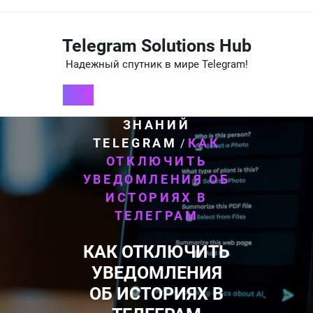
Перейти
к
содержимому
Telegram Solutions Hub
Надежный спутник в мире Telegram!
HOME
БАЗА
/
ЗНАНИЙ
TELEGRAM
КАК
/
ОТКЛЮЧИТЬ
УВЕДОМЛЕНИЯ ОБ
ИСТОРИЯХ В
ТЕЛЕГРАМ
КАК ОТКЛЮЧИТЬ
УВЕДОМЛЕНИЯ
ОБ ИСТОРИЯХ В