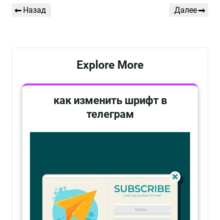
Навигация
Предыдущая
Следующая
Назад
Далее
по
запись
запись
записям
Explore More
как изменить шрифт в
телеграм