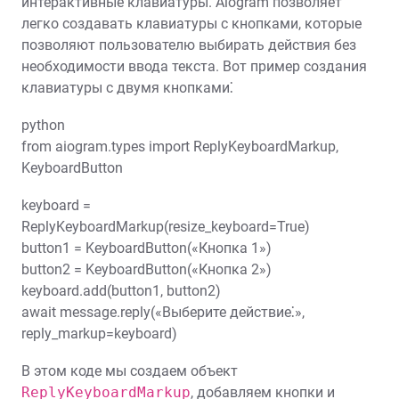
интерактивные клавиатуры. Aiogram позволяет
легко создавать клавиатуры с кнопками, которые
позволяют пользователю выбирать действия без
необходимости ввода текста. Вот пример создания
клавиатуры с двумя кнопками⁚
python
from aiogram.types import ReplyKeyboardMarkup,
KeyboardButton
keyboard =
ReplyKeyboardMarkup(resize_keyboard=True)
button1 = KeyboardButton(«Кнопка 1»)
button2 = KeyboardButton(«Кнопка 2»)
keyboard.add(button1, button2)
await message.reply(«Выберите действие⁚»,
reply_markup=keyboard)
В этом коде мы создаем объект
ReplyKeyboardMarkup
, добавляем кнопки и