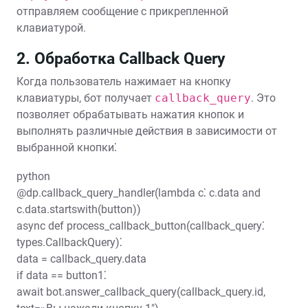
отправляем сообщение с прикрепленной
клавиатурой.
2. Обработка Callback Query
Когда пользователь нажимает на кнопку
клавиатуры, бот получает
callback_query
. Это
позволяет обрабатывать нажатия кнопок и
выполнять различные действия в зависимости от
выбранной кнопки⁚
python
@dp.callback_query_handler(lambda c⁚ c.data and
c.data.startswith(button))
async def process_callback_button(callback_query⁚
types.CallbackQuery)⁚
data = callback_query.data
if data == button1⁚
await bot.answer_callback_query(callback_query.id,