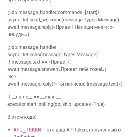
@dp.message_handler(commands=[start])
async def send_welcome(message⁚ types.Message)⁚
await message.reply(«Привет! Напиши мне что-
нибудь.»)
@dp.message_handler
async def echo(message⁚ types.Message)⁚
if message.text == «Привет»⁚
await message.answer(«Привет тебе тоже!»)
else⁚
await message.reply(f»Ты написал⁚ {message.text}»)
if __name__ == __main__⁚
executor.start_polling(dp, skip_updates=True)
В этом коде⁚
API_TOKEN
– это ваш API token, полученный от