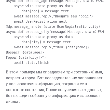
async def process_age(message⁚ Message, state⁚ FSMConte
    async with state.proxy as data⁚

        data[age] = message.text

    await message.reply("Введите ваш город⁚")

    await UserRegistration.next

@dp.message_handler(state=UserRegistration.city)

async def process_city(message⁚ Message, state⁚ FSMCont
    async with state.proxy as data⁚

        data[city] = message.text

    await message.reply(f"Имя⁚ {data[name]}

Возраст⁚ {data[age]}

Город⁚ {data[city]}")

В этом примере мы определяем три состояния⁚ имя,
возраст и город. Бот последовательно запрашивает
у пользователя информацию, сохраняя ее в
контексте состояния; После получения всех данных,
бот выводит собранную информацию и завершает
диалог.