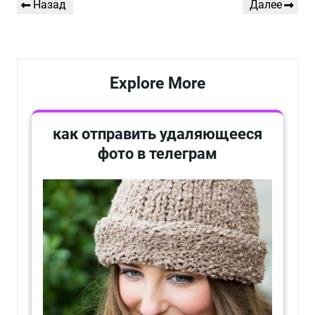
Предыдущая
Следующая
Назад
Далее
по
запись
запись
записям
Explore More
как отправить удаляющееся
фото в телеграм