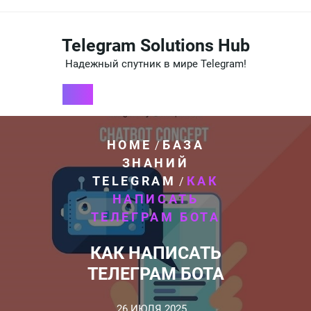
Перейти
к
содержимому
Telegram Solutions Hub
Надежный спутник в мире Telegram!
HOME
БАЗА
/
ЗНАНИЙ
TELEGRAM
КАК
/
НАПИСАТЬ
ТЕЛЕГРАМ БОТА
КАК НАПИСАТЬ
ТЕЛЕГРАМ БОТА
26 ИЮЛЯ 2025