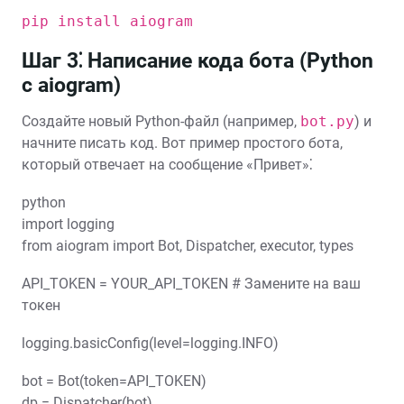
pip install aiogram
Шаг 3⁚ Написание кода бота (Python
с aiogram)
Создайте новый Python-файл (например,
bot.py
) и
начните писать код. Вот пример простого бота,
который отвечает на сообщение «Привет»⁚
python
import logging
from aiogram import Bot, Dispatcher, executor, types
API_TOKEN = YOUR_API_TOKEN # Замените на ваш
токен
logging.basicConfig(level=logging.INFO)
bot = Bot(token=API_TOKEN)
dp = Dispatcher(bot)