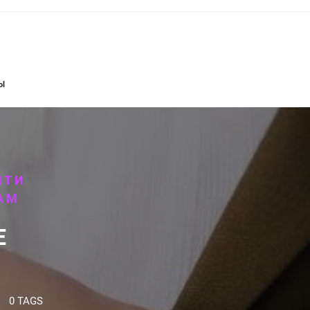
Ы
ЙТИ
АМ
Е
0 TAGS