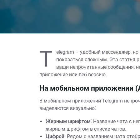
T
elegram – удобный мессенджер, н
показаться сложным. Эта статья р
ваши непрочитанные сообщения, не
приложение или веб-версию.
На мобильном приложении (An
В мобильном приложении Telegram непро
выделяются визуально⁚
Жирным шрифтом
⁚ Название чата с 
жирным шрифтом в списке чатов.
Цифрой
⁚ Рядом с названием чата отоб