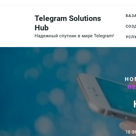
Перейти
к
БАЗ
Telegram Solutions
содержимому
Hub
СОЗ
Надежный спутник в мире Telegram!
УСЛ
HO
Н
18 Ф