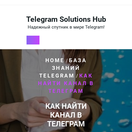
Перейти
к
содержимому
Telegram Solutions Hub
Надежный спутник в мире Telegram!
HOME
БАЗА
/
ЗНАНИЙ
TELEGRAM
КАК
/
НАЙТИ КАНАЛ В
ТЕЛЕГРАМ
КАК НАЙТИ
КАНАЛ В
ТЕЛЕГРАМ