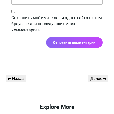
Сохранить моё имя, email и адрес сайта в этом
браузере для последующих моих
комментариев.
Навигация
Предыдущая
Следующая
Назад
Далее
по
запись
запись
записям
Explore More