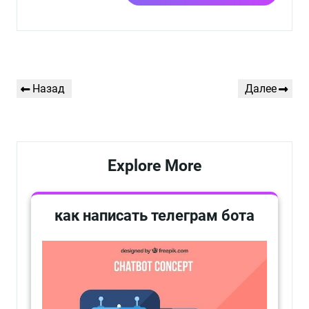
Навигация
Предыдущая
Следующая
Назад
Далее
по
запись
запись
записям
Explore More
как написать телеграм бота