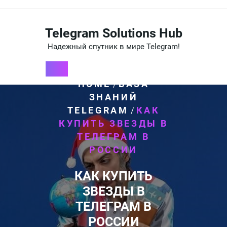
Перейти
к
содержимому
Telegram Solutions Hub
Надежный спутник в мире Telegram!
HOME
БАЗА
/
ЗНАНИЙ
TELEGRAM
КАК
/
КУПИТЬ ЗВЕЗДЫ В
ТЕЛЕГРАМ В
РОССИИ
КАК КУПИТЬ
ЗВЕЗДЫ В
ТЕЛЕГРАМ В
РОССИИ