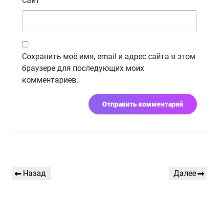
Сайт
Сохранить моё имя, email и адрес сайта в этом
браузере для последующих моих
комментариев.
Навигация
Предыдущая
Следующая
Назад
Далее
по
запись
запись
записям