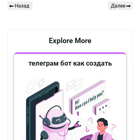
Навигация
Предыдущая
Следующая
Назад
Далее
по
запись
запись
записям
Explore More
телеграм бот как создать