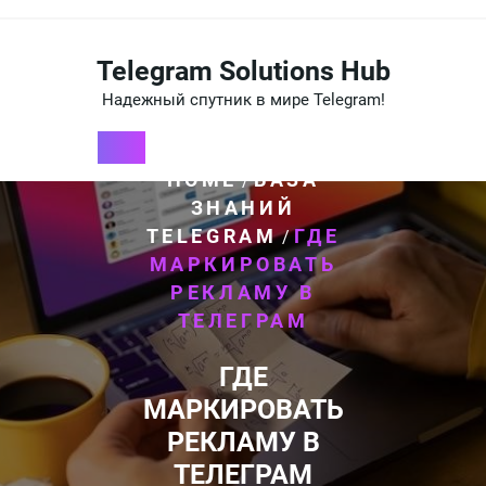
Перейти
к
содержимому
Telegram Solutions Hub
Надежный спутник в мире Telegram!
HOME
БАЗА
/
ЗНАНИЙ
TELEGRAM
ГДЕ
/
МАРКИРОВАТЬ
РЕКЛАМУ В
ТЕЛЕГРАМ
ГДЕ
МАРКИРОВАТЬ
РЕКЛАМУ В
ТЕЛЕГРАМ