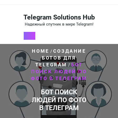
Перейти
к
содержимому
Telegram Solutions Hub
Надежный спутник в мире Telegram!
HOME
СОЗДАНИЕ
/
БОТОВ ДЛЯ
TELEGRAM
БОТ
/
ПОИСК ЛЮДЕЙ ПО
ФОТО В ТЕЛЕГРАМ
БОТ ПОИСК
ЛЮДЕЙ ПО ФОТО
В ТЕЛЕГРАМ