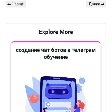
Навигация
Предыдущая
Следующая
Назад
Далее
по
запись
запись
записям
Explore More
создание чат ботов в телеграм
обучение