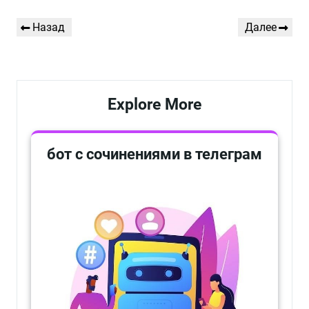
Навигация
Предыдущая
Следующая
Назад
Далее
по
запись
запись
записям
Explore More
бот с сочинениями в телеграм