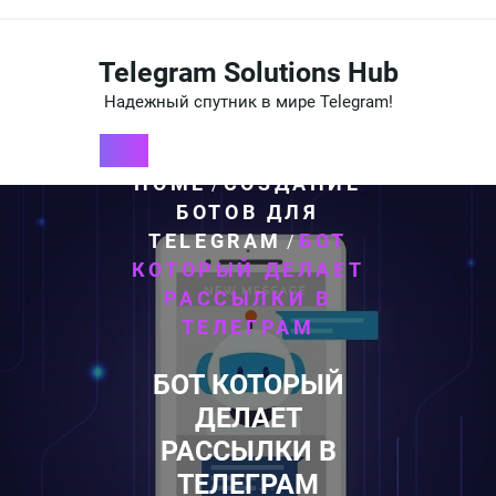
Перейти
к
содержимому
Telegram Solutions Hub
Надежный спутник в мире Telegram!
HOME
СОЗДАНИЕ
/
БОТОВ ДЛЯ
TELEGRAM
БОТ
/
КОТОРЫЙ ДЕЛАЕТ
РАССЫЛКИ В
ТЕЛЕГРАМ
БОТ КОТОРЫЙ
ДЕЛАЕТ
РАССЫЛКИ В
ТЕЛЕГРАМ