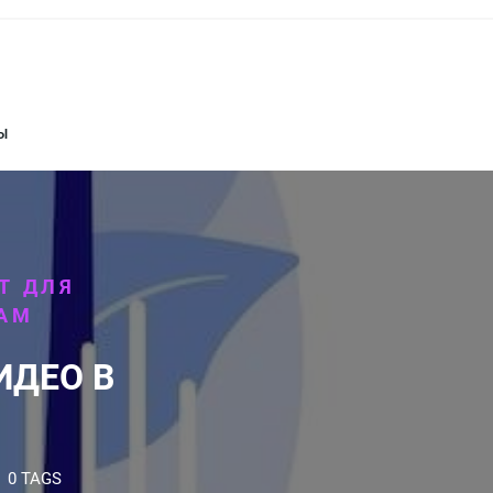
Ы
Т ДЛЯ
РАМ
ИДЕО В
0 TAGS