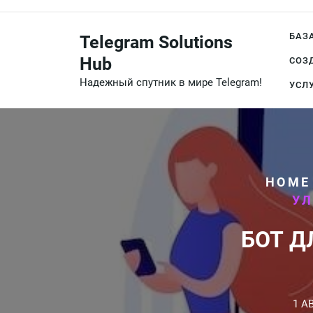
Перейти
к
БАЗ
Telegram Solutions
содержимому
Hub
СОЗ
Надежный спутник в мире Telegram!
УСЛ
HOME
УЛ
БОТ Д
1 А