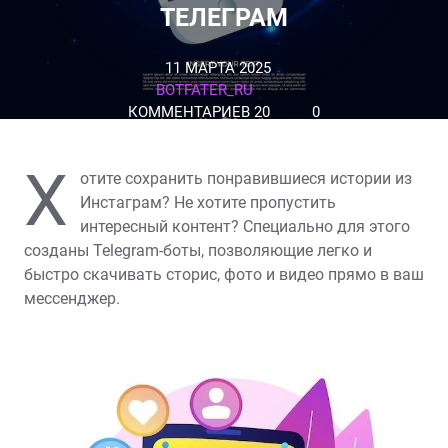
ТЕЛЕГРАМ
11 МАРТА 2025
BOTFATER_RU
КОММЕНТАРИЕВ 20
0
TAGS
Х
отите сохранить понравившиеся истории из
Инстаграм? Не хотите пропустить
интересный контент? Специально для этого
созданы Telegram-боты, позволяющие легко и
быстро скачивать сторис, фото и видео прямо в ваш
мессенджер.