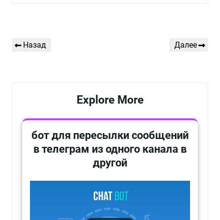
Навигация
Предыдущая
Следующая
Назад
Далее
по
запись
запись
записям
Explore More
бот для пересылки сообщений
в телеграм из одного канала в
другой