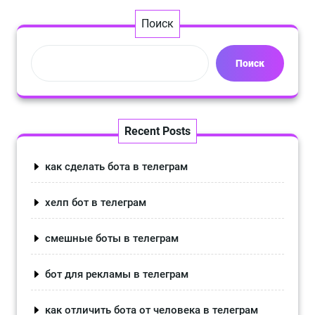
Поиск
Поиск
Recent Posts
как сделать бота в телеграм
хелп бот в телеграм
смешные боты в телеграм
бот для рекламы в телеграм
как отличить бота от человека в телеграм