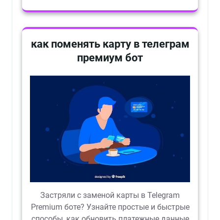
как поменять карту в телеграм
премиум бот
Застряли с заменой карты в Telegram
Premium боте? Узнайте простые и быстрые
способы, как обновить платежные данные