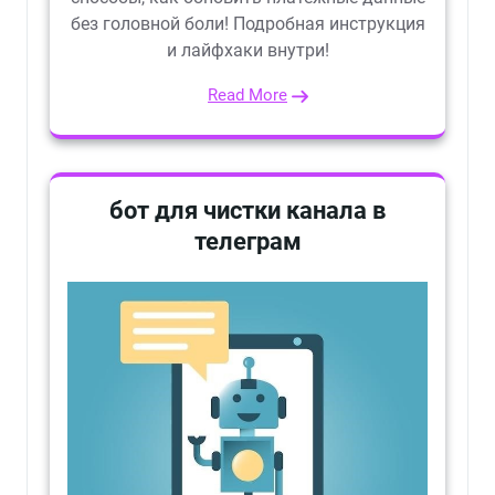
без головной боли! Подробная инструкция
и лайфхаки внутри!
Read More
бот для чистки канала в
телеграм