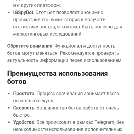
и с других платформ.
IGSpyBot⁚
Этот бот позволяет анонимно
просматривать чужие сторис и получать
статистику постов, что может быть полезно для
маркетинговых исследований.
Обратите внимание⁚
Функционал и доступность
ботов могут меняться. Рекомендуется проверять
актуальность информации перед использованием.
Преимущества использования
ботов
Простота⁚
Процесс скачивания занимает всего
несколько секунд.
Скорость⁚
Большинство ботов работают очень
быстро.
Удобство⁚
Все происходит в рамках Telegram, без
необходимости использования дополнительных