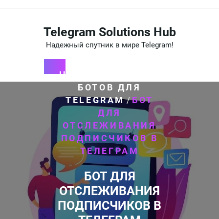
Перейти
к
содержимому
Telegram Solutions Hub
Надежный спутник в мире Telegram!
HOME
СОЗДАНИЕ
/
БОТОВ ДЛЯ
TELEGRAM
БОТ
/
ДЛЯ
ОТСЛЕЖИВАНИЯ
ПОДПИСЧИКОВ В
ТЕЛЕГРАМ
БОТ ДЛЯ
ОТСЛЕЖИВАНИЯ
ПОДПИСЧИКОВ В