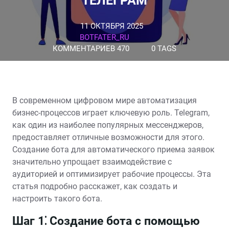
ТЕЛЕГРАМ
11 ОКТЯБРЯ 2025
BOTFATER_RU
КОММЕНТАРИЕВ 470
0 TAGS
В современном цифровом мире автоматизация
бизнес-процессов играет ключевую роль. Telegram,
как один из наиболее популярных мессенджеров,
предоставляет отличные возможности для этого.
Создание бота для автоматического приема заявок
значительно упрощает взаимодействие с
аудиторией и оптимизирует рабочие процессы. Эта
статья подробно расскажет, как создать и
настроить такого бота.
Шаг 1⁚ Создание бота с помощью