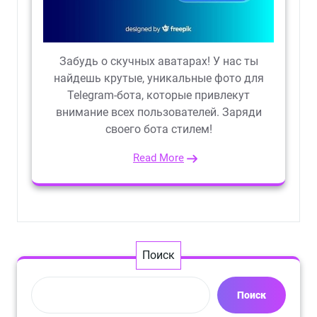
Забудь о скучных аватарах! У нас ты
найдешь крутые, уникальные фото для
Telegram-бота, которые привлекут
внимание всех пользователей. Заряди
своего бота стилем!
Read More
Поиск
Поиск