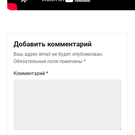
Добавить комментарий
Ваш адрес email не будет опубликован.
Обязательные поля помечены
*
Комментарий
*