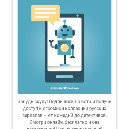
Забудь скуку! Подпишись на бота и получи
доступ к огромной коллекции русских
сериалов – от комедий до детективов.
Смотри онлайн, бесплатно и без