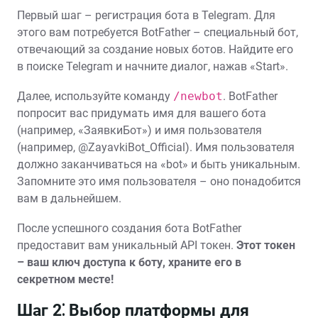
Первый шаг – регистрация бота в Telegram. Для
этого вам потребуется BotFather – специальный бот,
отвечающий за создание новых ботов. Найдите его
в поиске Telegram и начните диалог, нажав «Start».
Далее, используйте команду
/newbot
. BotFather
попросит вас придумать имя для вашего бота
(например, «ЗаявкиБот») и имя пользователя
(например, @ZayavkiBot_Official). Имя пользователя
должно заканчиваться на «bot» и быть уникальным.
Запомните это имя пользователя – оно понадобится
вам в дальнейшем.
После успешного создания бота BotFather
предоставит вам уникальный API токен.
Этот токен
– ваш ключ доступа к боту, храните его в
секретном месте!
Шаг 2⁚ Выбор платформы для