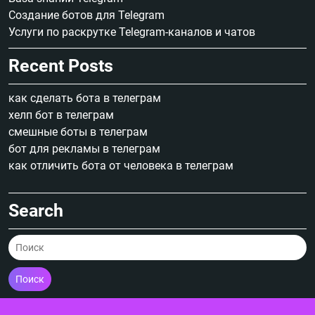
Создание ботов для Telegram
Услуги по раскрутке Telegram-каналов и чатов
Recent Posts
как сделать бота в телеграм
хелп бот в телеграм
смешные боты в телеграм
бот для рекламы в телеграм
как отличить бота от человека в телеграм
Search
Поиск