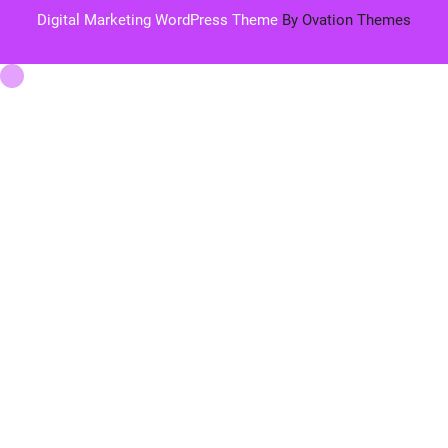
Digital Marketing WordPress Theme
By Ovation Themes