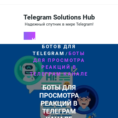
Перейти
к
содержимому
Telegram Solutions Hub
Надежный спутник в мире Telegram!
HOME
СОЗДАНИЕ
/
БОТОВ ДЛЯ
TELEGRAM
БОТЫ
/
ДЛЯ ПРОСМОТРА
РЕАКЦИЙ В
ТЕЛЕГРАМ КАНАЛЕ
БОТЫ ДЛЯ
ПРОСМОТРА
РЕАКЦИЙ В
ТЕЛЕГРАМ