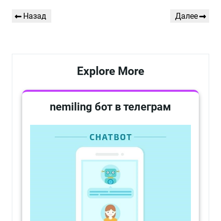
Навигация
Предыдущая
Следующая
Назад
Далее
по
запись
запись
записям
Explore More
nemiling бот в телеграм