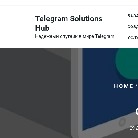
Перейти
к
БАЗ
Telegram Solutions
содержимому
Hub
СОЗ
Надежный спутник в мире Telegram!
УСЛ
HOME
29 