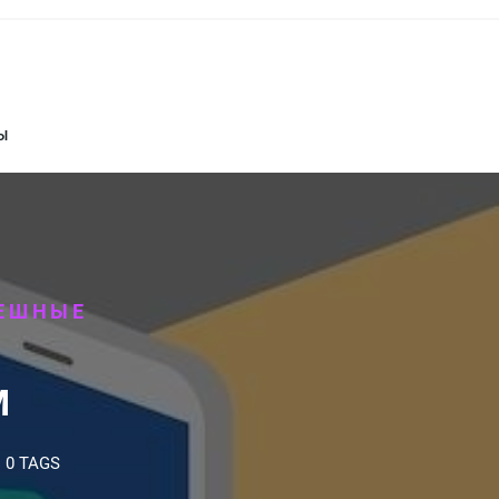
Ы
ЕШНЫЕ
М
0 TAGS