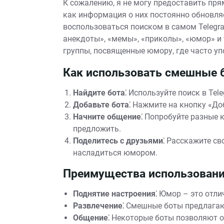
К сожалению, я не могу предоставить пря
как информация о них постоянно обновля
воспользоваться поиском в самом Teleg
анекдоты», «мемы», «приколы», «юмор» и 
группы, посвященные юмору, где часто у
Как использовать смешные 
Найдите бота⁚
Используйте поиск в Tel
Добавьте бота⁚
Нажмите на кнопку «Доб
Начните общение⁚
Попробуйте разные к
предложить.
Поделитесь с друзьями⁚
Расскажите сво
насладиться юмором.
Преимущества использован
Поднятие настроения⁚
Юмор – это отлич
Развлечение⁚
Смешные боты предлагают
Общение⁚
Некоторые боты позволяют об