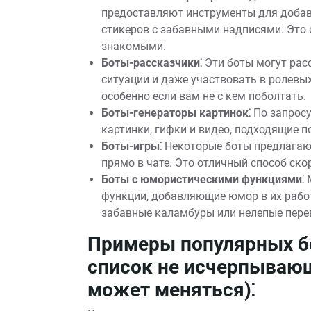
предоставляют инструменты для добавл
стикеров с забавными надписями. Это
знакомыми.
Боты-рассказчики⁚
Эти боты могут рас
ситуации и даже участвовать в ролевых
особенно если вам не с кем поболтать.
Боты-генераторы картинок⁚
По запросу
картинки, гифки и видео, подходящие п
Боты-игры⁚
Некоторые боты предлагают
прямо в чате. Это отличный способ ско
Боты с юмористическими функциями⁚
М
функции, добавляющие юмор в их рабо
забавные каламбуры или нелепые пере
Примеры популярных бо
список не исчерпывающ
может меняться)⁚