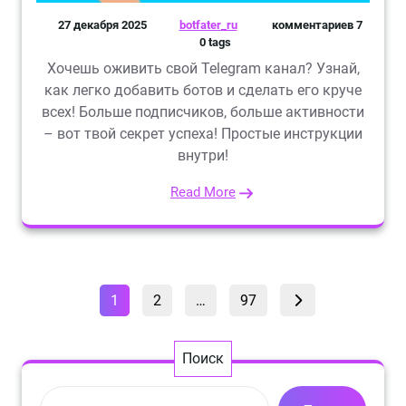
27 декабря 2025
botfater_ru
комментариев 7
0 tags
Хочешь оживить свой Telegram канал? Узнай,
как легко добавить ботов и сделать его круче
всех! Больше подписчиков, больше активности
– вот твой секрет успеха! Простые инструкции
внутри!
Read More
Пагинация
Страница
Страница
Страница
1
2
…
97
записей
Поиск