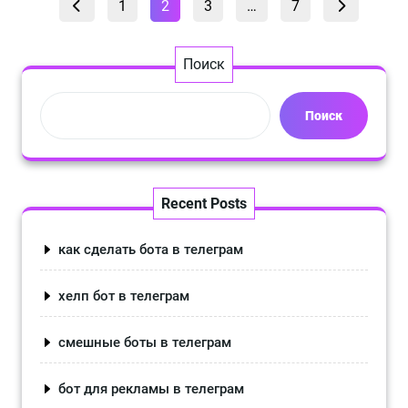
Пагинация
Страница
1
2
3
…
7
записей
Поиск
Поиск
Recent Posts
как сделать бота в телеграм
хелп бот в телеграм
смешные боты в телеграм
бот для рекламы в телеграм