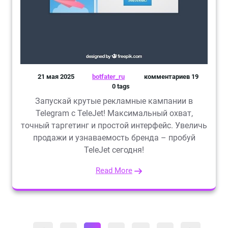
21 мая 2025
botfater_ru
комментариев 19
0 tags
Запускай крутые рекламные кампании в
Telegram с TeleJet! Максимальный охват,
точный таргетинг и простой интерфейс. Увеличь
продажи и узнаваемость бренда – пробуй
TeleJet сегодня!
Read More
Страница
Страница
Страница