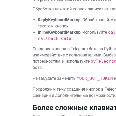
Обработка нажатий кнопок зависит от тип
ReplyKeyboardMarkup⁚
Обрабатывайте со
текстом кнопок.
InlineKeyboardMarkup⁚
Используйте
cal
callback_data
.
Создание кнопок в Telegram-боте на Pyth
взаимодействие с пользователями. Выбер
потребностям, и используйте
pyTelegra
бота.
Не забудьте заменить
YOUR_BOT_TOKEN
н
Продолжим тему создания кнопок в Telegr
сценарии и дополнительные возможности
Более сложные клавиа