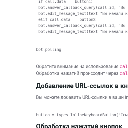
 if call.data == button1⁚

 bot.answer_callback_query(call.id, "Вы 
 bot.edit_message_text(text="Вы нажали к
 elif call.data == button2⁚

 bot.answer_callback_query(call.id, "Вы 
 bot;edit_message_text(text="Вы нажали к
bot.polling

Обратите внимание на использование
cal
Обработка нажатий происходит через
cal
Добавление URL-ссылок в к
Вы можете добавить URL-ссылки в ваши in
Обработка нажатий кнопок