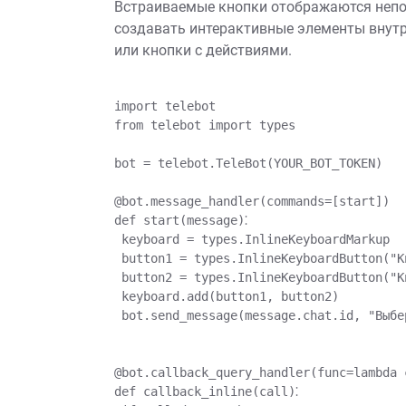
Встраиваемые кнопки отображаются непо
создавать интерактивные элементы внутр
или кнопки с действиями.
import telebot

from telebot import types

bot = telebot.TeleBot(YOUR_BOT_TOKEN)

@bot.message_handler(commands=[start])

def start(message)⁚

 keyboard = types.InlineKeyboardMarkup

 button1 = types.InlineKeyboardButton("К
 button2 = types.InlineKeyboardButton("К
 keyboard.add(button1, button2)

 bot.send_message(message.chat.id, "Выбер
@bot.callback_query_handler(func=lambda c
def callback_inline(call)⁚
