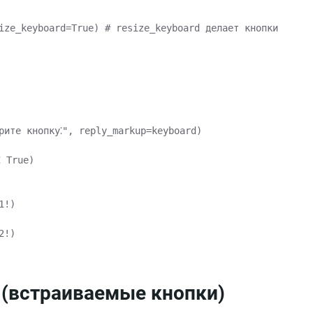
ize_keyboard=True) # resize_keyboard делает кнопки адапти
ите кнопку⁚", reply_markup=keyboard)

 True)

!)

!)

p (встраиваемые кнопки)