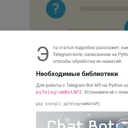
Э
та статья подробно расскажет, ка
Telegram-боте, написанном на Pyt
способы обработки их нажатий.
Необходимые библиотеки
Для работы с Telegram Bot API на Python 
pyTelegramBotAPI
. Установите её с по
pip install pyTelegramBotAPI