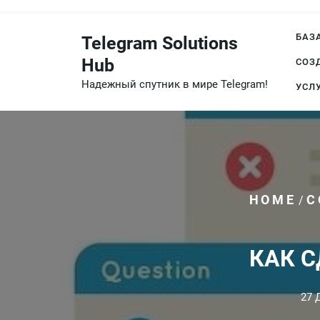
Перейти
к
БАЗ
Telegram Solutions
содержимому
Hub
СОЗ
Надежный спутник в мире Telegram!
УСЛ
HOME
С
/
КАК С
27 