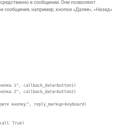
средственно в сообщении. Они позволяют
и сообщения, например, кнопки «Далее», «Назад»
нопка 1", callback_data=button1)

нопка 2", callback_data=button2)

ите кнопку⁚", reply_markup=keyboard)

all⁚ True)
