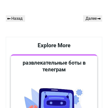
Навигация
Предыдущая
Следующая
Назад
Далее
по
запись
запись
записям
Explore More
развлекательные боты в
телеграм