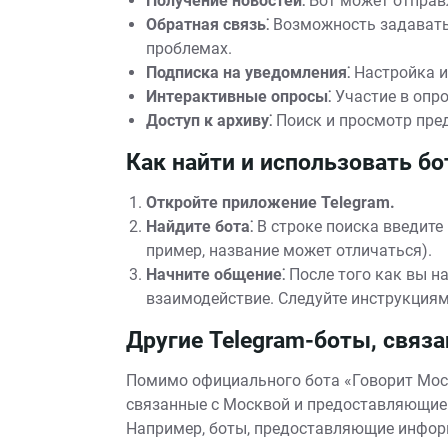
Получение новостей⁚
Бот может отправл
Обратная связь⁚
Возможность задавать
проблемах.
Подписка на уведомления⁚
Настройка и
Интерактивные опросы⁚
Участие в опро
Доступ к архиву⁚
Поиск и просмотр пре
Как найти и использовать бо
Откройте приложение Telegram.
Найдите бота⁚
В строке поиска введите 
пример, название может отличаться).
Начните общение⁚
После того как вы на
взаимодействие. Следуйте инструкциям
Другие Telegram-боты, связ
Помимо официального бота «Говорит Моск
связанные с Москвой и предоставляющие
Например, боты, предоставляющие информ