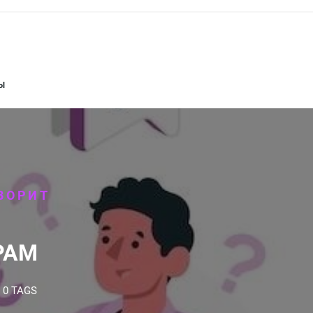
Ы
ВОРИТ
РАМ
0 TAGS