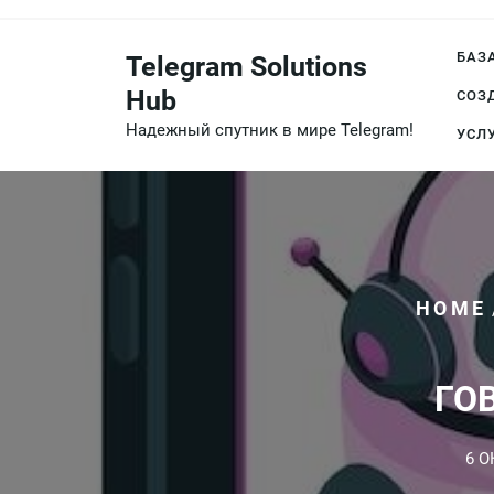
Перейти
к
БАЗ
Telegram Solutions
содержимому
Hub
СОЗ
Надежный спутник в мире Telegram!
УСЛ
HOME
ГО
6 О