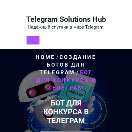
Перейти
к
содержимому
Telegram Solutions Hub
Надежный спутник в мире Telegram!
HOME
СОЗДАНИЕ
/
БОТОВ ДЛЯ
TELEGRAM
БОТ
/
ДЛЯ КОНКУРСА В
ТЕЛЕГРАМ
БОТ ДЛЯ
КОНКУРСА В
ТЕЛЕГРАМ