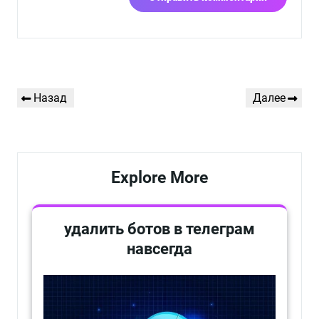
Навигация
Предыдущая
Следующая
Назад
Далее
по
запись
запись
записям
Explore More
удалить ботов в телеграм
навсегда